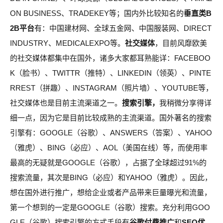
ON BUSINESS、TRADEKEY等；国内外比较知名的
垂直类B
2B平台
有：中国建材网、全球五金网、中国服装网、DIRECT
INDUSTRY、MEDICALEXPO等。
社交媒体
，目前风靡欧美
的社交媒体都集中在国外，诸多大家都耳熟能详：FACEBOO
K（脸书）、TWITTR（推特）、LINKEDIN（领英）、PINTE
RREST（拼趣）、INSTAGRAM（照片墙）、YOUTUBE等，
社交媒体也是目前主流渠道之一。
搜索引擎，
我稍微分享得详
细一点，因为它是目前比较成熟的主流渠道。国外著名的搜索
引擎有：GOOGLE（谷歌）、ANSWERS（答案）、YAHOO
（雅虎）、BING（必应）、AOL（美国在线）等，而使用率
最高的无疑就是GOOGLE（谷歌），占据了全球超过91%的
搜索流量，其次是BING（必应）和YAHOO（雅虎）。因此，
想在国外进行推广，想给企业或者产品带来巨量曝光和流量，
第一个想到的一定是GOOGLE（谷歌）搜索。充分利用GOO
GLE（谷歌）搜索引擎的方式手段有
谷歌付费推广
和
SEO优