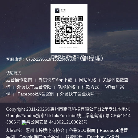
（鲍经理）
扫我微信咨询海外推广
客服热线：0752-2296619 15815407600
快速链接：
后台操作指南
外贸快车App下载
网站风格
关键词指数查
|
|
|
询
外贸快车后台登陆
功能价格
付款方式
VR看厂案
|
|
|
|
例
Facebook运营案例
外贸快车营业执照
|
|
|
Copyright 2011-2026©惠州市商派科技有限公司(12年专注本地化
Google/Yandex搜索/
TikTok/
YouTube线上渠道营销)
粤ICP备1914
3806号
粤公网安备 44130212100623号
惠州市跨境电商协会
谷歌SEO指南
Facebook运营
友情链接：
|
|
案例
Google推广运营案例
谷歌站长
Facebook受众分
|
|
|